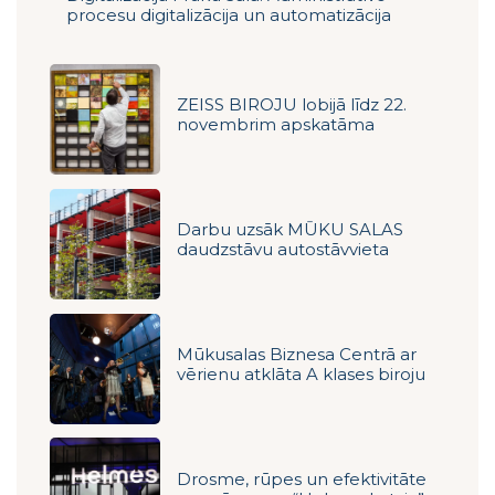
procesu digitalizācija un automatizācija
ZEISS BIROJU lobijā līdz 22.
novembrim apskatāma
gleznotāja Mareka Gurecka
izstāde “Kabatā visums”
Darbu uzsāk MŪKU SALAS
daudzstāvu autostāvvieta
Mūkusalas Biznesa Centrā ar
vērienu atklāta A klases biroju
ēka ZEISS BIROJI
Drosme, rūpes un efektivitāte