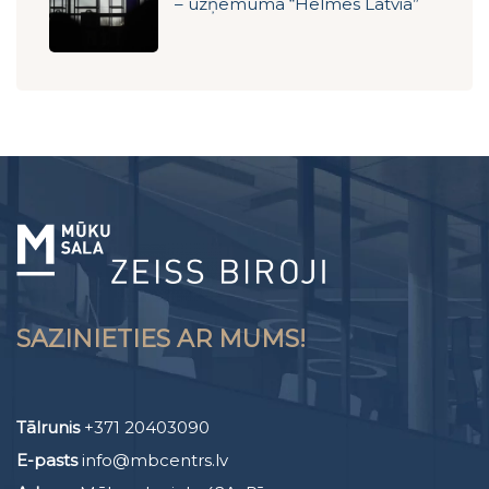
– uzņēmuma “Helmes Latvia”
vērtības, kas tiek iedzīvinātas
gan ikdienas darbā, gan biroja
konceptā
SAZINIETIES AR MUMS!
Tālrunis
+371 20403090
E-pasts
info@mbcentrs.lv