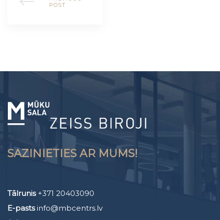
POST
SAZINIETIES AR MUMS!
Tālrunis
+371 20403090
E-pasts
info@mbcentrs.lv