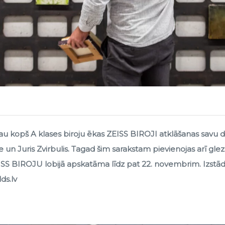
 kopš A klases biroju ēkas ZEISS BIROJI atklāšanas savu darb
te un Juris Zvirbulis. Tagad šim sarakstam pievienojas arī gl
SS BIROJU lobijā apskatāma līdz pat 22. novembrim. Izstāde
ds.lv