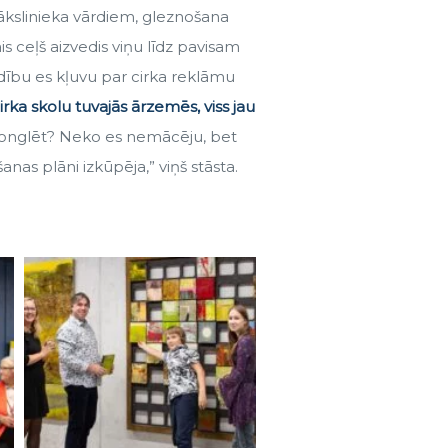
slinieka vārdiem, gleznošana
ais ceļš aizvedis viņu līdz pavisam
ādību es kļuvu par cirka reklāmu
irka skolu tuvajās ārzemēs, viss jau
žonglēt? Neko es nemācēju, bet
anas plāni izkūpēja,” viņš stāsta.