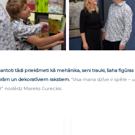
antoti tādi priekšmeti kā mehānika, seni trauki, šaha figūras 
ūrām un dekoratīviem rakstiem.
“Visa mana dzīve ir spēle – u
i!” noslēdz Mareks Gureckis.