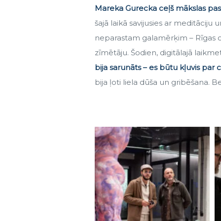
Mareka Gurecka ceļš mākslas pasa
šajā laikā savijusies ar meditāciju 
neparastam galamērķim – Rīgas cir
zīmētāju. Šodien, digitālajā laikmetā
bija sarunāts – es būtu kļuvis par 
bija ļoti liela dūša un gribēšana. B