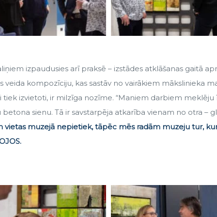
ņiem izpaudusies arī praksē – izstādes atklāšanas gaitā ap
žas veida kompozīciju, kas sastāv no vairākiem mākslinieka
bi tiek izvietoti, ir milzīga nozīme. “Maniem darbiem meklēju ī
šu betona sienu. Tā ir savstarpēja atkarība vienam no otra – g
 vietas muzejā nepietiek, tāpēc mēs radām muzeju tur, kur 
ROJOS.