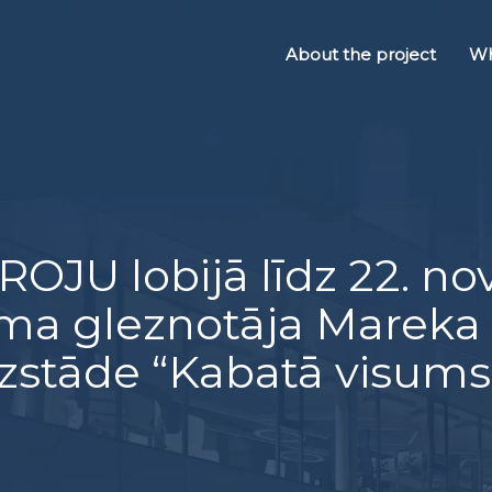
About the project
Wh
ROJU lobijā līdz 22. 
ma gleznotāja Mareka
izstāde “Kabatā visums