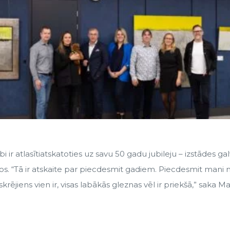
bi ir atlasītiatskatoties uz savu 50 gadu jubileju – izstādes g
dos. “Tā ir atskaite par piecdesmit gadiem. Piecdesmit mani n
krējiens vien ir, visas labākās gleznas vēl ir priekšā,” saka M