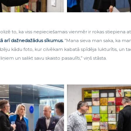
zē to, ka viss nepieciešamais vienmēr ir rokas stiepiena a
ikā arī dažnedažādus sīkumus.
“Mana sieva man saka, ka man
edzēju kādu foto, kur cilvēkam kabatā spīdēja lukturītis, un 
em un salikt savu skaisto pasaulīti,” viņš stāsta.