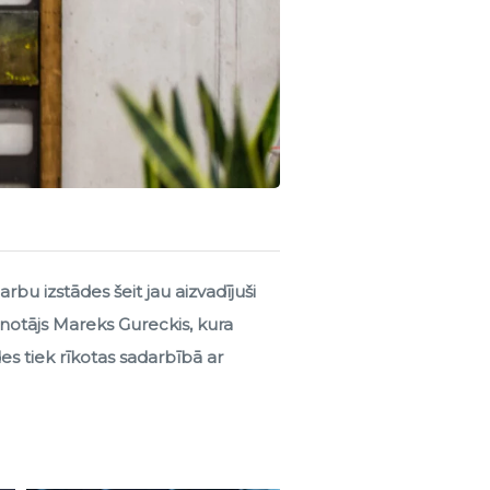
u izstādes šeit jau aizvadījuši
eznotājs Mareks Gureckis, kura
s tiek rīkotas sadarbībā ar