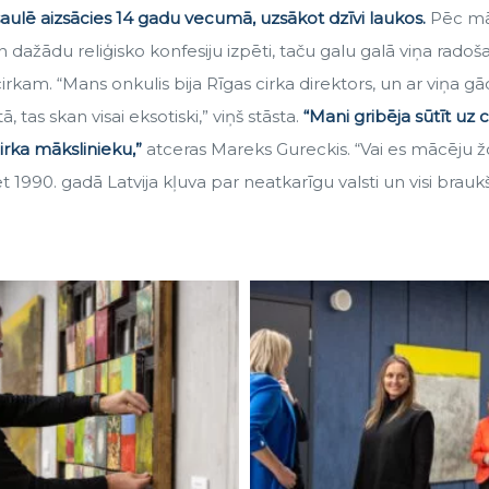
ulē aizsācies 14 gadu vecumā, uzsākot dzīvi laukos.
Pēc māk
un dažādu reliģisko konfesiju izpēti, taču galu galā viņa radoš
kam. “Mans onkulis bija Rīgas cirka direktors, un ar viņa g
, tas skan visai eksotiski,” viņš stāsta.
“Mani gribēja sūtīt uz c
cirka mākslinieku,”
atceras Mareks Gureckis. “Vai es mācēju 
et 1990. gadā Latvija kļuva par neatkarīgu valsti un visi braukš