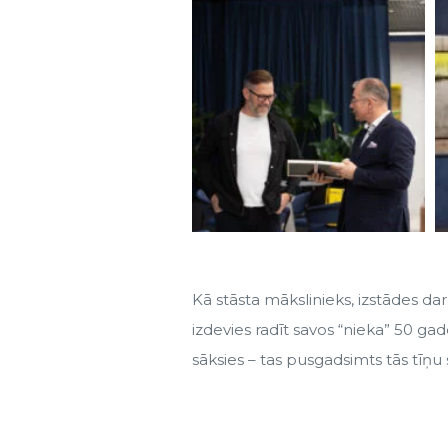
Kā stāsta mākslinieks, izstādes dar
izdevies radīt savos “nieka” 50 ga
sāksies – tas pusgadsimts tās tīņu s