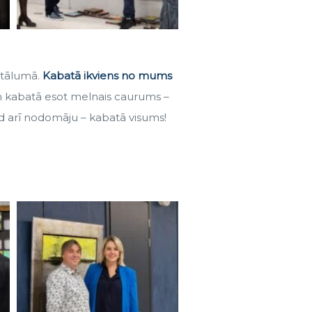
ttālumā.
Kabatā ikviens no mums
 kabatā esot melnais caurums –
tad arī nodomāju – kabatā visums!