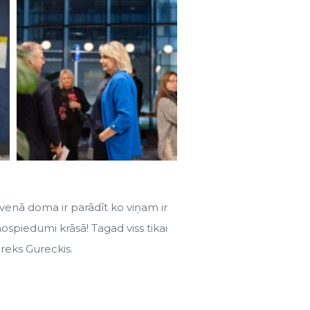
alvenā doma ir parādīt ko viņam ir
ospiedumi krāsā! Tagad viss tikai
areks Gureckis.