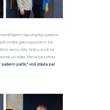
meklētājiem bija iespēja pašiem
 mazformāta gleznojumiem. Kā
stno sienu, īsto telpu, kurā tie
leznai un videi. Viena bez otras
pašiem patīk,” viņš stāsta par