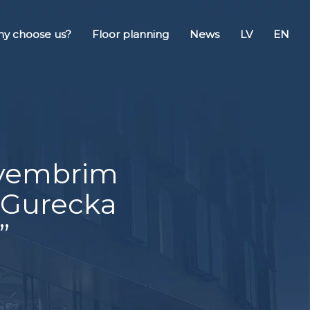
y choose us?
Floor planning
News
LV
EN
novembrim
 Gurecka
”