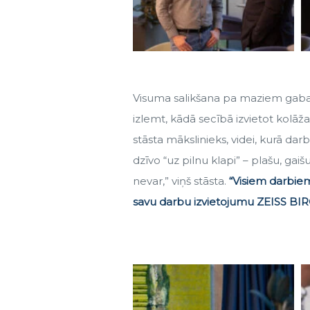
Visuma salikšana pa maziem gabali
izlemt, kādā secībā izvietot kolā
stāsta mākslinieks, videi, kurā dar
dzīvo “uz pilnu klapi” – plašu, gai
nevar,” viņš stāsta.
“Visiem darbiem
savu darbu izvietojumu ZEISS BI