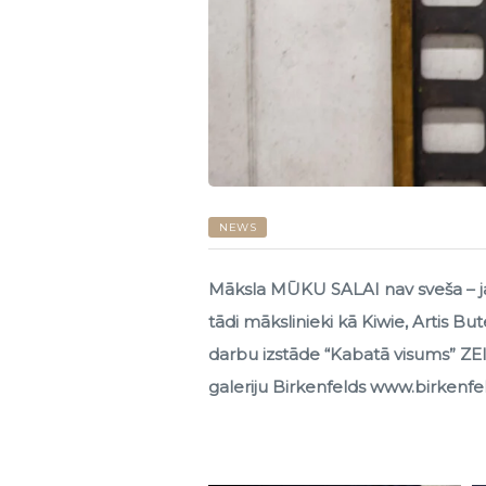
NEWS
Māksla MŪKU SALAI nav sveša – jau
tādi mākslinieki kā Kiwie, Artis Bu
darbu izstāde “Kabatā visums” ZEI
galeriju Birkenfelds
www.birkenfel