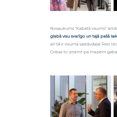
Nosaukums “Kabatā visums” simboli
glabā visu svarīgo un tajā pašā la
arī tā ir visuma sastāvdaļa! Reiz r
Gribas to izņemt pa maziem gabaliņi